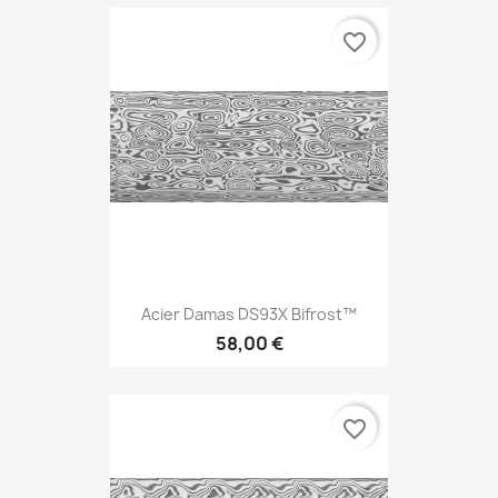
favorite_border
Acier Damas DS93X Bifrost™
58,00 €
favorite_border