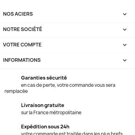
NOS ACIERS

NOTRE SOCIÉTÉ

VOTRE COMPTE

INFORMATIONS
keyboard_arrow_down
Garanties sécurité
en cas de perte, votre commande vous sera
remplacée
Livraison gratuite
sur la France métropolitaine
Expédition sous 24h
votre commande est traitée dans les plus brefs