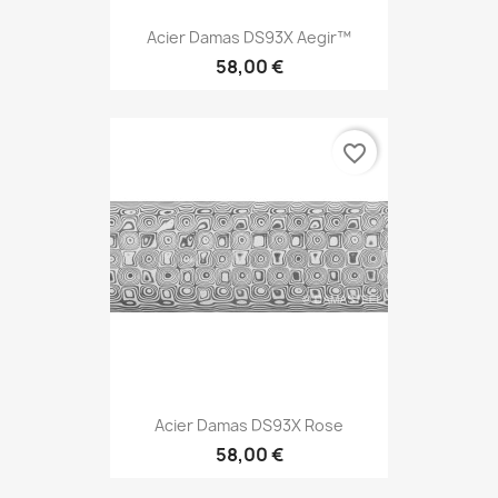
Acier Damas DS93X Aegir™
58,00 €
favorite_border
Acier Damas DS93X Rose
58,00 €