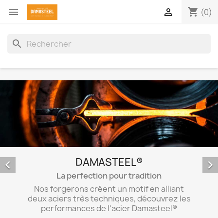
shopping_cart


(0)
search
DAMASTEEL®


La perfection pour tradition
Nos forgerons créent un motif en alliant
deux aciers très techniques, découvrez les
performances de l'acier Damasteel®