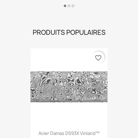
PRODUITS POPULAIRES
favorite_border
Acier Damas DS93X Vinland™