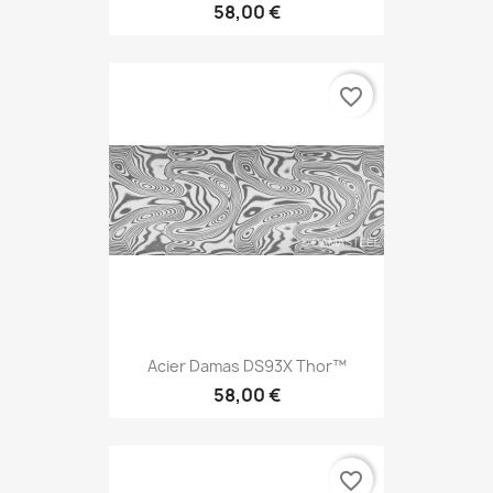
58,00 €
favorite_border
Acier Damas DS93X Thor™
58,00 €
favorite_border