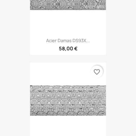
Acier Damas DS93X...
58,00 €
favorite_border