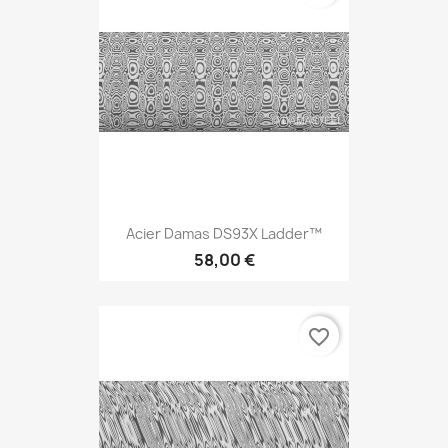
Acier Damas DS93X Ladder™
58,00 €
favorite_border